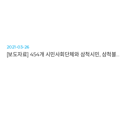
2021-03-26
[보도자료]
454개 시민사회단체와 삼척시민, 삼척블루파워 중단을 위한 선언대회 개최