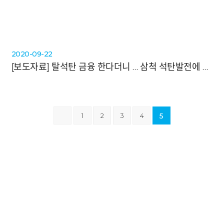
2020-09-22
[보도자료]
탈석탄 금융 한다더니 … 삼척 석탄발전에 투자하는 금융기관들
1
2
3
4
5