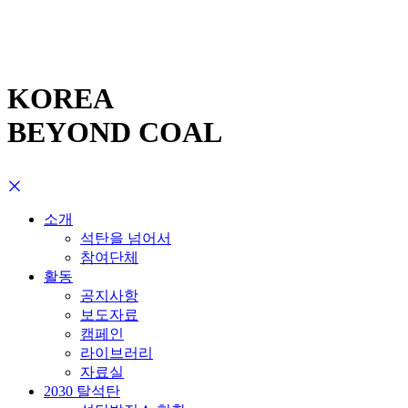
KOREA
BEYOND COAL
소개
석탄을 넘어서
참여단체
활동
공지사항
보도자료
캠페인
라이브러리
자료실
2030 탈석탄