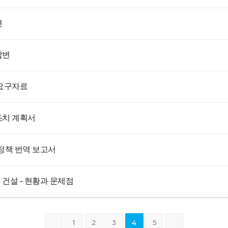
련
답변
요구자료
조치 계획서
ᆨ 번역 보고서
건설 - 현황과 문제점
1
2
3
4
5