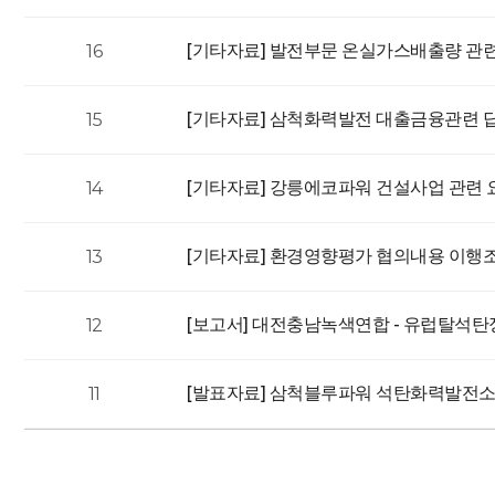
[기타자료]
발전부문 온실가스배출량 관
16
[기타자료]
삼척화력발전 대출금융관련 
15
[기타자료]
강릉에코파워 건설사업 관련 
14
[기타자료]
환경영향평가 협의내용 이행
13
[보고서]
대전충남녹색연합 - 유럽탈석탄정채
12
[발표자료]
삼척블루파워 석탄화력발전소 
11
처음
맨끝