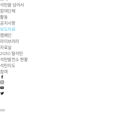
석탄을 넘어서
참여단체
활동
공지사항
보도자료
캠페인
라이브러리
자료실
2030 탈석탄
석탄발전소 현황
석탄지도
참여