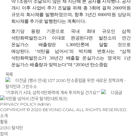
약
1
조원이
조달되지
않은
채
지난해
본
공사를
시작했다
.
공사
개시
이후
사업비
추가
조달을
위해
총
3
회에
걸쳐
2000
억원
규모의
회사채를
발행하였으며
,
향후
3
년간
8000
억원
상당의
회사채를
추가로
발행한다는
계획이다
.
호기당
용량
기준으로
국내
최대
규모인
삼척
석탄화력발전소가
이대로
완공된다면
발전소의
연간
온실가스
배출량은
1,300
만톤에
달할
것으로
예상된다
. ‘
석탄을
넘어서
’
의
박지혜
변호사는
“
삼척
석탄화력발전소가
30
년간
배출할
온실가스는
영국의
1
년
온실가스
배출량과
맞먹는다
”
며
“2050
년
탄소중립
목록
이전글
[행사 안내] 1/27 2050 탄소중립을 위한 새로운 정책과제 -
탈석탄과 그린수소
“기후위기 시대, 삼척석탄화력에 계속 투자하실 건가요?”
다음글
PRIVACY POLICY
Admin
COPYRIGHT © 2020 BEYOND COAL. ALL RIGHTS RESERVED.
소개
활동
2030 탈석탄
참여