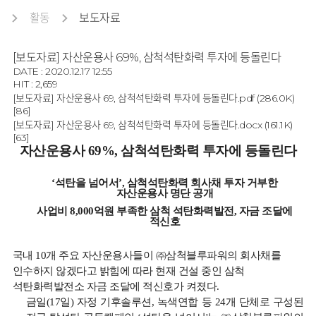
활동
보도자료
[보도자료] 자산운용사 69%, 삼척석탄화력 투자에 등돌린다
DATE : 2020.12.17 12:55
HIT : 2,659
[보도자료] 자산운용사 69, 삼척석탄화력 투자에 등돌린다.pdf
(286.0K)
[86]
[보도자료] 자산운용사 69, 삼척석탄화력 투자에 등돌린다.docx
(161.1K)
[63]
자산운용사
69%,
삼척석탄화력
투자에
등돌린다
‘
석탄을
넘어서
’,
삼척석탄화력
회사채
투자
거부한
자산운용사
명단
공개
사업비
8,000
억원
부족한
삼척
석탄화력발전
,
자금
조달에
적신호
국내
10
개
주요
자산운용사들이
㈜삼척블루파워의
회사채를
인수하지
않겠다고
밝힘에
따라
현재
건설
중인
삼척
석탄화력발전소
자금
조달에
적신호가
켜졌다
.
금일
(17
일
)
자정
기후솔루션
,
녹색연합
등
24
개
단체로
구성된