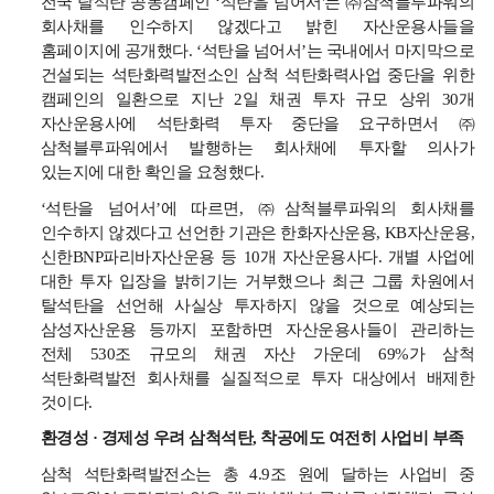
전국
탈석탄
공동캠페인
‘
석탄을
넘어서
'
는
㈜삼척블루파워의
회사채를
인수하지
않겠다고
밝힌
자산운용사들을
홈페이지
에
공개했다
. ‘
석탄을
넘어서
’
는
국내에서
마지막으로
건설되는
석탄화력발전소인
삼척
석탄화력사업
중단을
위한
캠페인의
일환으로
지난
2
일
채권
투자
규모
상위
30
개
자산운용사에
석탄화력
투자
중단을
요구하면서
㈜
삼척블루파워에서
발행하는
회사채에
투자할
의사가
있는지에
대한
확인을
요청했다
.
‘
석탄을
넘어서
’
에
따르면
,
㈜삼척블루파워의
회사채를
인수하지
않겠다고
선언한
기관은
한화자산운용
, KB
자산운용
,
신한
BNP
파리바자산운용
등
10
개
자산운용사다
.
개별
사업에
대한
투자
입장을
밝히기는
거부했으나
최근
그룹
차원에서
탈석탄을
선언해
사실상
투자하지
않을
것으로
예상되는
삼성자산운용
등까지
포함하면
자산운용사들이
관리하는
전체
530
조
규모의
채권
자산
가운데
69%
가
삼척
석탄화력발전
회사채를
실질적으로
투자
대상에서
배제한
것이다
.
환경성
·
경제성
우려
삼척석탄
,
착공에도
여전히
사업비
부족
삼척
석탄화력발전소는
총
4.9
조
원에
달하는
사업비
중