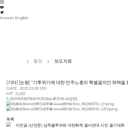
Korean
English
활동
보도자료
[기타] [논평] "기후위기에 대한 민주노총의 특별결의안 채택을
DATE : 2021.02.09 15:11
HIT : 2,433
5_6129851657850192526.pdf
(198.4K)
[35]
목록
이전글
[선언문] 삼척블루파워 석탄화력 결사반대 시민 궐기대회