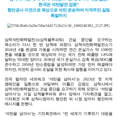
한국은 석탄발전 집중
”
항만공사 지연으로 육상으로 석탄 운송하며 지역주민 갈등
촉발까지
삼척석탄화력발전소
(
삼척블루파워
)
건설 중단을 요구하는
목소리가 다시 한 번 삼척에 퍼졌다
.
삼척석탄화력발전소가
2024
년
4
월 완공돼 가동을 시작하면 연간 온실가스 약
1300
만
톤을 배출할 것으로 예상되며 이는 국가 전체 배출량
1.8%
에
달하는 막대한 양이다
. 2030
년 국가 온실가스 감축 목표
(NDC)
를
준수하고
2050
년 탄소중립을 달성하려면 가장 먼저 해결해야
하지만
,
여전히 공사비 조달을 위한 회사채 발행을 이어가고 있다
.
전국 탈석탄 네트워크
‘
석탄을 넘어서
’
는
2023
년 첫 지역
캠페인을 일환으로
30
일부터 이틀간 강원도 삼척시에서
삼척석탄화력발전소 건설 중단을 요구하기 위해 모였다
. ‘
석탄을
넘어서
’
는
31
일 삼척블루파워 본사 앞에서 기자회견을 열고
,
기자회견 이후 삼척시청까지 행진한 뒤 시청 앞까지 행진하며
메시지를 전했다
.
‘
석탄을 넘어서
’
는 기자회견에서
“
전 세계가 기후위기 대응을