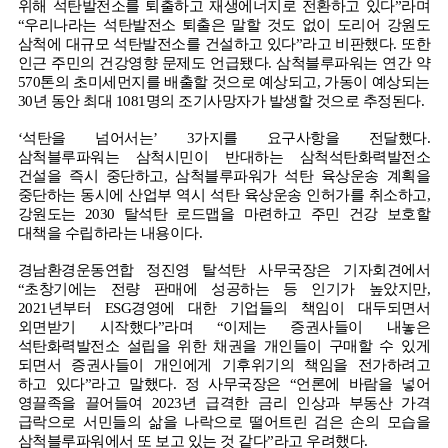
위해 석탄발전소를 퇴출하고 재생에너지로 전환하고 있다
”
라며
“
우리나라는 석탄발전소 퇴출은 말할 것도 없이 도리어 강원도
삼척에 대규모 석탄발전소를 건설하고 있다
”
라고 비판했다
.
또한
인근 주민의 건강영향 문제도 언급됐다
.
삼척블루파워는 연간 약
570
톤의 초미세먼지를 배출할 것으로 예상되고
,
가동이 예상되는
30
년 동안 최대
1081
명의 조기사망자가 발생할 것으로 추정된다
.
‘
석탄을 넘어서는
’ 3
가지를 요구사항을 전달했다
.
삼척블루파워는 삼척시민이 반대하는 삼척석탄화력발전소
건설을 즉시 중단하고
,
삼척블루파워가 석탄 육상운송 계획을
중단하는 동시에 산업부 역시 석탄 육상운송 인허가를 취소하고
,
강원도는
2030
탈석탄 로드맵을 마련하고 주민 건강 보호할
대책을 수립하라는 내용이다
.
경남환경운동연합 정진영 탈석탄 사무국장은 기자회견에서
“
초창기에는 전량 판매에 성공하는 등 인기가 높았지만
,
2021
년부터
ESG
경영에 대한 기업들의 책임이 대두되면서
외면받기 시작했다
”
라며
“
이제는 증권사들이 내놓은
석탄화력발전소 설립을 위한 채권을 개인들이 구매할 수 있게
되면서 증권사들이 개인에게 기후위기의 책임을 전가하려고
하고 있다
”
라고 말했다
.
정 사무국장은
“
언론에 바람을 넣어
영끌족을 끌어들여
2023
년 급격한 금리 인상과 부동산 가격
급락으로 서민들의 삶을 나락으로 떨어트린 검은 손의 모습을
삼척블루파워에서 또 보고 있는 것 같다
”
라고 우려했다
.