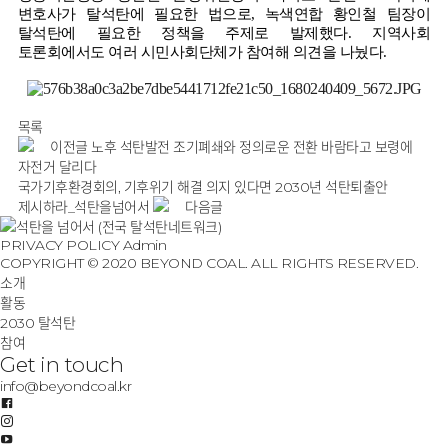
변호사가 탈석탄에 필요한 법으로
,
녹색연합 황인철 팀장이
탈석탄에 필요한 정책을 주제로 발제했다
.
지역사회
토론회에서도 여러 시민사회단체가 참여해 의견을 나눴다
.
목록
이전글
노후 석탄발전 조기폐쇄와 정의로운 전환 바람타고 보령에
자전거 달리다
국가기후환경회의, 기후위기 해결 의지 있다면 2030년 석탄퇴출안
제시하라_석탄을넘어서
다음글
PRIVACY POLICY
Admin
COPYRIGHT © 2020 BEYOND COAL. ALL RIGHTS RESERVED.
소개
활동
2030 탈석탄
참여
Get in touch
info@beyondcoal.kr