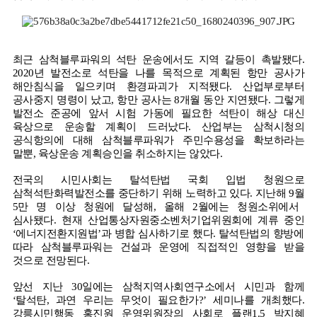
최근 삼척블루파워의 석탄 운송에서도 지역 갈등이 촉발됐다
.
2020
년 발전소로 석탄을 나를 목적으로 계획된 항만 공사가
해안침식을 일으키며 환경파괴가 지적됐다
.
산업부로부터
공사중지 명령이 났고
,
항만 공사는
8
개월 동안 지연됐다
.
그렇게
발전소 준공에 앞서 시험 가동에 필요한 석탄이 해상 대신
육상으로 운송할 계획이 드러났다
.
산업부는 삼척시청의
공식항의에 대해 삼척블루파워가 주민수용성을 확보하라는
말뿐
,
육상운송 계획승인을 취소하지는 않았다
.
전국의 시민사회는 탈석탄법 국회 입법 청원으로
삼척석탄화력발전소를 중단하기 위해 노력하고 있다
.
지난해
9
월
5
만 명 이상 청원에 달성해
,
올해
2
월에는 청원소위에서
심사됐다
.
현재 산업통상자원중소벤처기업위원회에 계류 중인
‘
에너지전환지원법’과 병합 심사하기로 했다
.
탈석탄법의 향방에
따라 삼척블루파워는 건설과 운영에 직접적인 영향을 받을
것으로 전망된다
.
앞선 지난
30
일에는 삼척지역사회연구소에서 시민과 함께
‘
탈석탄
,
과연 우리는 무엇이 필요한가
?’
세미나를 개최했다
.
강릉시민행동 홍진원 운영위원장의 사회로 플랜
1.5
박지혜