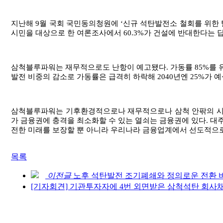
지난해
9
월 국회 국민동의청원에
‘
신규 석탄발전소 철회를 위한
시민을 대상으로 한 여론조사에서
60.3%
가 건설에 반대한다는 
삼척블루파워는 재무적으로도 난항이 예고됐다
.
가동률
85%
를 
발전 비중의 감소로 가동률은 급격히 하락해
2040
년엔
25%
가 
삼척블루파워는 기후환경적으로나 재무적으로나 삼척 안팎의 
가 금융권에 충격을 최소화할 수 있는 열쇠는 금융권에 있다
.
대주
전한 미래를 보장할 뿐 아니라 우리나라 금융업계에서 선도적으
목록
이전글
노후 석탄발전 조기폐쇄와 정의로운 전환 
[기자회견] 기관투자자에 4번 외면받은 삼척석탄 회사