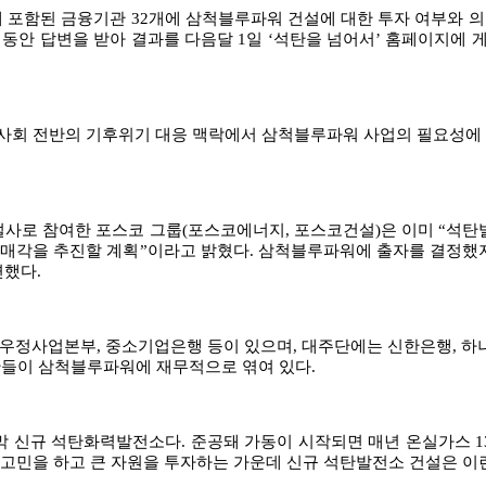
에 포함된 금융기관
32
개에 삼척블루파워 건설에 대한 투자 여부와 
 동안 답변을 받아 결과를 다음달
1
일
‘
석탄을 넘어서
’
홈페이지에 
사회 전반의 기후위기 대응 맥락에서 삼척블루파워 사업의 필요성에
설사로 참여한 포스코 그룹
(
포스코에너지
,
포스코건설
)
은 이미
“
석탄
 매각을 추진할 계획
”
이라고 밝혔다
.
삼척블루파워에 출자를 결정했지
변했다
.
우정사업본부
,
중소기업은행 등이 있으며
,
대주단에는 신한은행
,
하
관들이 삼척블루파워에 재무적으로 엮여 있다
.
막 신규 석탄화력발전소다
.
준공돼 가동이 시작되면 매년 온실가스
1
고민을 하고 큰 자원을 투자하는 가운데 신규 석탄발전소 건설은 이