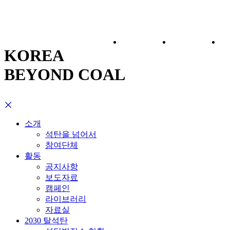
소개
활동
KOREA
BEYOND COAL
소개
석탄을 넘어서
참여단체
활동
공지사항
보도자료
캠페인
라이브러리
자료실
2030 탈석탄