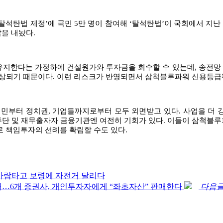
 탈석탄법 제정
’
에 국민
5
만 명이 참여해
‘
탈석탄법
’
이 국회에서 지난
답을 내놨다
.
유지한다는 가정하에 건설원가와 투자금을 회수할 수 있는데
,
송전망 
예상되기 때문이다
.
이런 리스크가 반영되면서 삼척블루파워 신용등급
시민부터 정치권
,
기업들까지로부터 모두 외면받고 있다
.
사업을 더 
단 및 재무출자자 금융기관엔 여전히 기회가 있다
.
이들이 삼척블루
로 책임투자의 선례를 확립할 수도 있다
.
바람타고 보령에 자전거 달리다
채…6개 증권사, 개인투자자에게 “좌초자산” 판매한다
다음