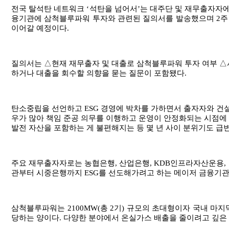
전국 탈석탄 네트워크
‘
석탄을 넘어서
’
는 대주단 및 재무출자자
융기관에 삼척블루파워 투자와 관련된 질의서를 발송했으며
2
주
이어갈 예정이다
.
질의서는
△현재
재무출자 및 대출로 삼척블루파워 투자 여부
△
하거나 대출을 회수할 의향을 묻는 질문이 포함됐다
.
탄소중립을 선언하고
ESG
경영에 박차를 가하면서 출자자와 건
우가 많아 책임 준공 의무를 이행하고 운영이 안정화되는 시점에
발전 자산을 포함하는 게 불편해지는 등 몇 년 사이 분위기도 급
주요 재무출자자로는 농협은행
,
산업은행
, KDB
인프라자산운용
,
관부터 시중은행까지
ESG
를 선도해가려고 하는 메이저 금융기
삼척블루파워는
2100MW(
총
2
기
)
규모의 초대형이자 국내 마지
당하는 양이다
.
다양한 분야에서 온실가스 배출을 줄이려고 깊은 