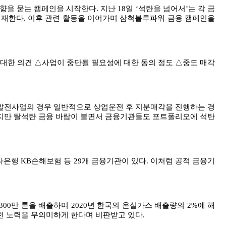
의향을 묻는 캠페인을 시작한다
.
지난
18
일
‘
석탄을 넘어서
’
는 각 금
게재한다
.
이후 관련 활동을 이어가며 삼척블루파워 금융 캠페인을
 대한 의견
△
사업이 중단될 필요성에 대한 동의 정도
△
중도 매각
발전사업의 경우 일반적으로 상업운전 후 지분매각을 진행하는 경
만 탈석탄 금융 바람이 불면서 금융기관들도 포트폴리오에 석탄
나은행
KB
손해보험 등
29
개 금융기관이 있다
.
이처럼 공적 금융기
300
만 톤을 배출하며
2020
년 한국의 온실가스 배출량의
2%
에 해
런 노력을 무의미하게 한다며 비판받고 있다
.