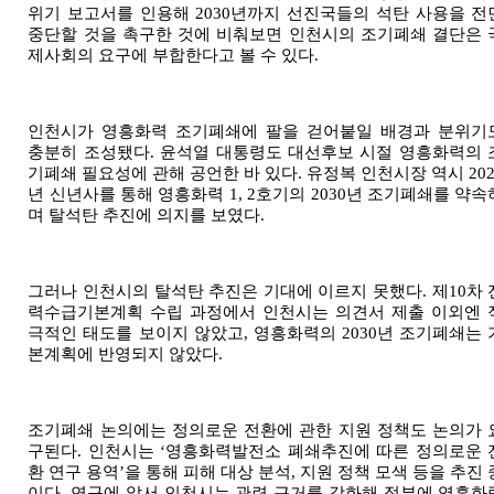
위기 보고서를 인용해
2030
년까지 선진국들의 석탄 사용을 전
중단할 것을 촉구한 것에 비춰보면 인천시의 조기폐쇄 결단은 
제사회의 요구에 부합한다고 볼 수 있다
.
인천시가 영흥화력 조기폐쇄에 팔을 걷어붙일 배경과 분위기
충분히 조성됐다
.
윤석열 대통령도 대선후보 시절 영흥화력의 
기폐쇄 필요성에 관해 공언한 바 있다
.
유정복 인천시장 역시
20
년 신년사를 통해 영흥화력
1, 2
호기의
2030
년 조기폐쇄를 약속
며 탈석탄 추진에 의지를 보였다
.
그러나 인천시의 탈석탄 추진은 기대에 이르지 못했다
.
제
10
차 
력수급기본계획 수립 과정에서 인천시는 의견서 제출 이외엔 
극적인 태도를 보이지 않았고
,
영흥화력의
2030
년 조기폐쇄는 
본계획에 반영되지 않았다
.
조기폐쇄 논의에는 정의로운 전환에 관한 지원 정책도 논의가 
구된다
.
인천시는
‘
영흥화력발전소 폐쇄추진에 따른 정의로운 
환 연구 용역
’
을 통해 피해 대상 분석
,
지원 정책 모색 등을 추진 
이다
.
연구에 앞서 인천시는 관련 근거를 강화해 정부에 영흥화