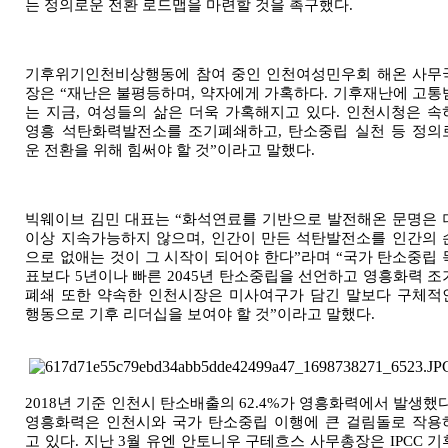
는 정의로운 전환 로드맵을 마련할 것을 촉구했다
.
기후위기인천비상행동에 참여 중인 인천여성민우회 해온 사무
장은
“
재난은 불평등하며
,
약자에게 가혹하다
.
기후재난에 고통
는 지금
,
여성들의 삶은 더욱 가혹해지고 있다
.
인천시청은 속
영흥 석탄화력발전소를 조기폐쇄하고
,
탄소중립 실천 등 정의
운 전환을 위해 힘써야 할 것
”
이라고 말했다
.
빅웨이브 김민 대표는
“
화석연료를 기반으로 발전해온 문명은 
이상 지속가능하지 않으며
,
인간이 만든 석탄발전소를 인간의 
으로 없애는 것이 그 시작이 되어야 한다
”
라며
“
국가 탄소중립 
표보다
5
년이나 빠른
2045
년 탄소중립을 선언하고 영흥화력 조
폐쇄 또한 약속한 인천시장은 미사여구가 담긴 말보다 구체적
행동으로 기후 리더십을 보여야 할 것
”
이라고 말했다
.
2018
년 기준 인천시 탄소배출의
62.4%
가 영흥화력에서 발생했
영흥화력은 인천시와 국가 탄소중립 이행에 큰 걸림돌로 작용
고 있다
.
지난
3
월 유엔 안토니우 구테흐스 사무총장은
IPCC
기