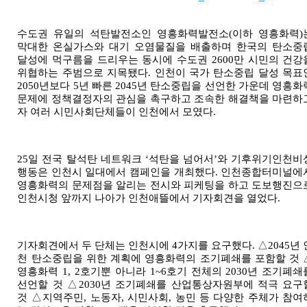
수도권 유일의 석탄발전소인 영흥화력발전소
(
이하 영흥화력
)
막대한 온실가스와 대기 오염물질을 배출하며 한국의 탄소중
달성에 먹구름을 드리우는 동시에 수도권
2600
만 시민의 건강
위협하는 주범으로 지목됐다
.
인천이 국가 탄소중립 달성 목표
2050
년보다
5
년 빠른
2045
년 탄소중립을 선언한 가운데 영흥화
문제에 정책결정자의 관심을 촉구하고 조속한 해결책을 마련하
자 여러 시민사회단체들이 인천에서 모였다
.
25
일 전국 탈석탄 네트워크
‘
석탄을 넘어서
’
와 기후위기인천비
행동은 인천시 일대에서 캠페인을 개최했다
.
인천종합터미널에
영흥화력의 문제점을 알리는 전시와 피케팅을 하고 도보행진으
인천시청 앞까지 나아가 인천애뜰에서 기자회견을 열었다
.
기자회견에서 두 단체는 인천시에
4
가지를 요구했다
.
△
2045
년 
천 탄소중립을 위한 계획에 영흥화력의 조기폐쇄를 포함할 것
영흥화력
1, 2
호기뿐 아니라
1~6
호기 전체의
2030
년 조기폐쇄
선언할 것 △
2030
년 조기폐쇄를 산업통상자원부에 적극 요구
것 △지역주민
,
노동자
,
시민사회
,
농민 등 다양한 주체가 참여