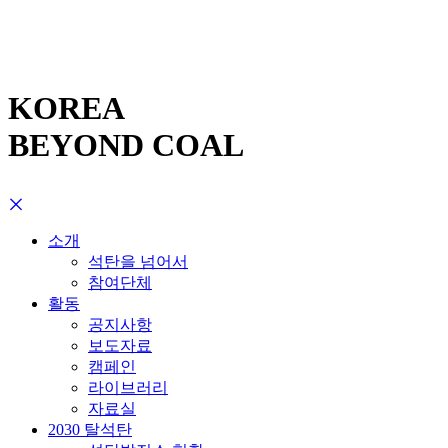
KOREA
BEYOND COAL
소개
석탄을 넘어서
참여단체
활동
공지사항
보도자료
캠페인
라이브러리
자료실
2030 탈석탄