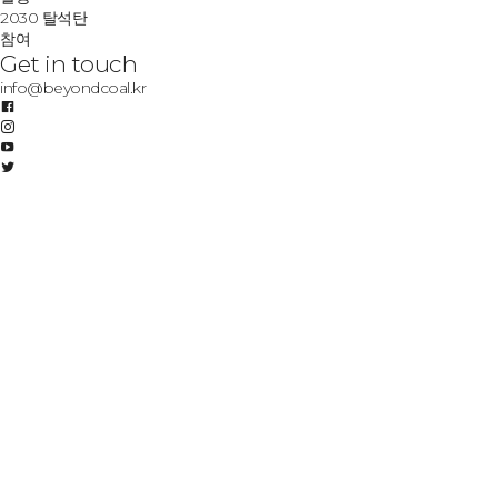
2030 탈석탄
참여
Get in touch
info@beyondcoal.kr