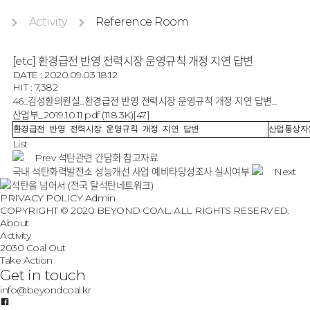
Activity
Reference Room
[etc] 환경급전 반영 전력시장 운영규칙 개정 지연 답변
DATE : 2020.09.03 18:12
HIT : 7,382
46_김성환의원실_환경급전 반영 전력시장 운영규칙 개정 지연 답변_
산업부_2019.10.11.pdf
(118.3K)
[47]
환경급전 반영 전력시장 운영규칙 개정 지연 답변
산업통상자
List
Prev
석탄관련 간담회 참고자료
국내 석탄화력발전소 성능개선 사업 예비타당성조사 실시여부
Next
PRIVACY POLICY
Admin
COPYRIGHT © 2020 BEYOND COAL. ALL RIGHTS RESERVED.
About
Activity
2030 Coal Out
Take Action
Get in touch
info@beyondcoal.kr