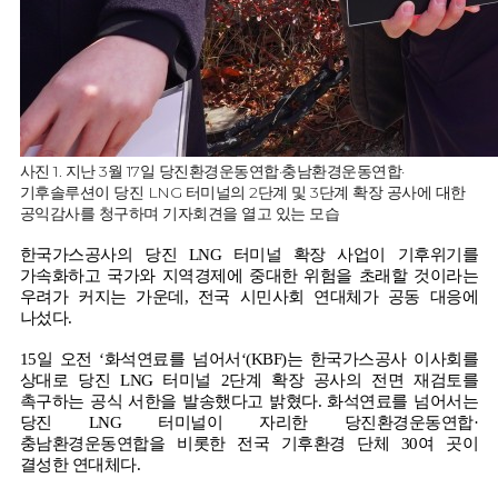
사진 1. 지난 3월 17일 당진환경운동연합·충남환경운동연합·
기후솔루션이 당진 LNG 터미널의 2단계 및 3단계 확장 공사에 대한
공익감사를 청구하며 기자회견을 열고 있는 모습
한국가스공사의 당진
LNG
터미널 확장 사업이 기후위기를
가속화하고 국가와 지역경제에 중대한 위험을 초래할 것이라는
우려가 커지는 가운데
,
전국 시민사회 연대체가 공동 대응에
나섰다
.
15
일 오전
‘
화석연료를 넘어서
‘(KBF)
는 한국가스공사 이사회를
상대로 당진
LNG
터미널
2
단계 확장 공사의 전면 재검토를
촉구하는 공식 서한을 발송했다고 밝혔다
.
화석연료를 넘어서는
당진
LNG
터미널이 자리한 당진환경운동연합
·
충남환경운동연합을 비롯한 전국 기후환경 단체
30
여 곳이
결성한 연대체다
.