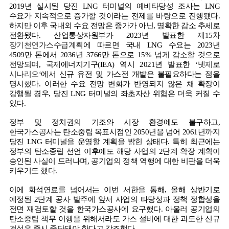
2019
년 실시된 당진
LNG
터미널의 예비타당성 조사는
LNG
수요가 지속적으로 증가할 것이라는 전제를 바탕으로 진행됐다
.
하지만 이후 국내외 수요 전망은 증가가 아닌
,
명확한 감소 추세로
전환됐다
.
산업통상자원부가
2023
년 발표한
제15
차
장기천연가스수급계획
에 따르면 국내
LNG
수요는
2023
년
4509
만 톤에서
2036
년
3766
만 톤으로
15%
넘게 감소할 것으로
전망되며
,
국제에너지기구
(IEA)
역시
2021
년 발표한
‘
넷제로
시나리오‘
에서 신규 유전 및 가스전 개발은 불필요하다는 점을
명시했다
.
이러한 수요 전망 변화가 반영되지 않은 채 확장이
강행될 경우
,
당진
LNG
터미널의 좌초자산 위험은 더욱 커질 수
있다
.
정부 및 정치권의 기조와 시장 환경에도 불구하고
,
한국가스공사는 탄소중립 목표시점인
2050
년을 넘어
2061
년까지
당진
LNG
터미널을 운영할 계획을 밝힌 상태다
.
특히 최근에는
정부의 탄소중립 선언 이후에도 해당 사업의
2
단계 확장 계획이
승인된
사실
이 드러나며
,
공기업의 정책 역행에 대한 비판을 더욱
키우기도 했다
.
이에 화석연료를 넘어서는 이번 서한을 통해
,
올해 상반기로
예정된
2
단계 공사 발주에 앞서 사업의 타당성과 정책 정합성을
전면 재검토할 것을 한국가스공사에 요구했다
.
아울러 공기업의
탄소중립 책무 이행을 위해서라도 가스 설비에 대한 과도한 신규
건설은 즉시 중단돼야 한다고 강조했다
.