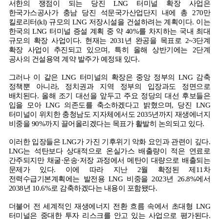
서한의 쟁점이 되는 당진
LNG
터미널 확장 사업은
한국가스공사가 충남 당진 석문국가산업단지 내에 총
270
만
킬로리터
(kl)
규모의
LNG
저장시설을 건설하려는 계획이다
.
이는
한국의
LNG
터미널 증설 계획 중 약
40%
를 차지하는 국내 최대
규모의 확장 사업이다
.
현재는
2031
년 완공을 목표로
2~3
단계
확장 사업이 추진되고 있으며
,
특히 올해 상반기에는
2
단계
공사의 건설용역 계약 발주가 예정돼 있다
.
그러나 이 같은
LNG
터미널의 확장은 중앙 정부의
LNG
감축
정책뿐 아니라
,
정치권과 지역 정부의 입장과도 정면으로
배치된다
.
올해 조기 대선을 앞두고 주요 정당의 대선 후보들은
입을 모아
LNG
의존도를 축소하겠다고 밝혔으며
,
당진
LNG
터미널이 위치한 충청남도 지자체에서도
2035
년까지 재생에너지
비중을
90%
까지 끌어올리겠다는 목표가 활발히 논의되고 있다
.
이러한 입장들은
LNG
가 가진 기후위기 악화 요인과 관련이 깊다
.
LNG
는 석탄보다 상대적으로 온실가스 배출량이 적은 연료로
간주되지만 채굴
·
운송
·
저장 과정에서 메탄이 대량으로 배출되는
문제가 있다
.
이에 따라 지난
2
월 확정된 제
11
차
전력수급기본계획에는 발전용
LNG
비중을
2023
년
26.8%
에서
2038
년
10.6%
로 감축하겠다는 내용이 포함됐다
.
더불어 전 세계적인 재생에너지 전환 흐름 속에서 초대형
LNG
터미널은 중대한 투자 리스크를 안고 있는 사업으로 평가된다
.