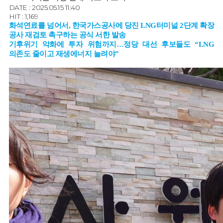
DATE : 2025.05.15 11:40
HIT : 1,169
화석연료를 넘어서
,
한국가스공사에 당진
LNG
터미널
2
단계 확장
공사 재검토 촉구하는 공식 서한 발송
기후위기 악화에 투자 위험까지
…
정당 대선 후보들도
“LNG
의존도 줄이고 재생에너지 늘려야
”