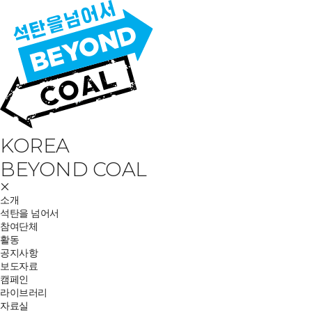
KOREA
BEYOND COAL
소개
석탄을 넘어서
참여단체
활동
공지사항
보도자료
캠페인
라이브러리
자료실