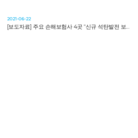
2021-06-22
[보도자료]
주요 손해보험사 4곳 “신규 석탄발전 보험 전면 중단”