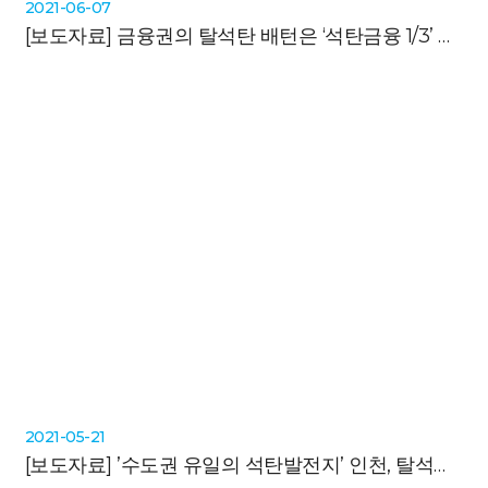
2021-06-07
[보도자료]
금융권의 탈석탄 배턴은 ‘석탄금융 1/3’ 보험업계로
2021-05-21
[보도자료]
’수도권 유일의 석탄발전지’ 인천, 탈석탄과 정의로운 전환 논의에 첫삽