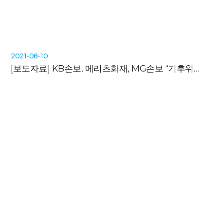
2021-08-10
[보도자료]
KB손보, 메리츠화재, MG손보 “기후위기에 부채질”