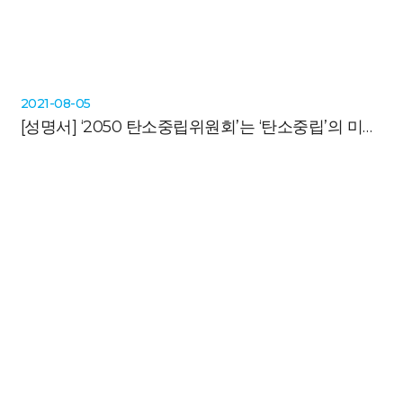
2021-08-05
[성명서]
‘2050 탄소중립위원회’는 ‘탄소중립’의 미래상과 전환과정에 대한 ‘나침반’ 역할에 충실하라!