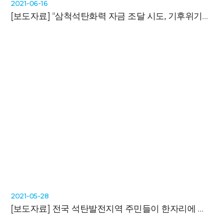
2021-06-16
[보도자료]
“삼척석탄화력 자금 조달 시도, 기후위기 역행하는 결정”
2021-05-28
[보도자료]
전국 석탄발전지역 주민들이 한자리에 모여 청와대에 엽서를 전달한 이유