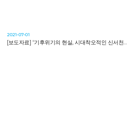
2021-07-01
[보도자료]
“기후위기의 현실, 시대착오적인 신서천발전소 가동을 멈춰야 한다”