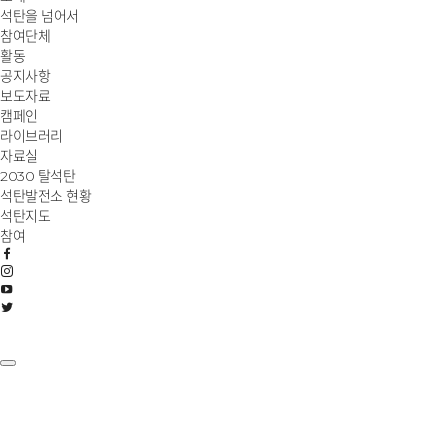
석탄을 넘어서
참여단체
활동
공지사항
보도자료
캠페인
라이브러리
자료실
2030 탈석탄
석탄발전소 현황
석탄지도
참여