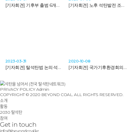
[기자회견]
기후부 출범 6개월, 시민사회 “화력발전 우대하는 계통 운영부터 바꿔야”
[기자회견]
노후 석탄발전 조기폐쇄와 정의로운 전환 바람타고 보령에 자전거 달리다
2023-03-31
2020-10-08
[기자회견]
탈석탄법 논의·석탄 육상 운송·회사채 쟁점…삼척블루파워 건설 중단 요구에 시민사회 다시 모였다
[기자회견]
국가기후환경회의, 기후위기 해결 의지 있다면 2030년 석탄퇴출안 제시하라_석탄을넘어서
PRIVACY POLICY
Admin
COPYRIGHT © 2020 BEYOND COAL. ALL RIGHTS RESERVED.
소개
활동
2030 탈석탄
참여
Get in touch
info@beyondcoal.kr